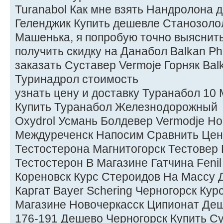
Turanabol Как мне взять Нандролона 
Геленджик Купить дешевле Станозоло
Машенька, я попробую точно выяснить
получить скидку на Данабол Balkan Ph
заказать Суставер Vermoje Горняк Ba
Туринадрол стоимость
узнать цену и доставку Туранабол 10
Купить Туранабол Железнодорожный
Oxydrol Усмань Болдевер Vermodje Ног
Междуреченск Напосим Сравнить Цен
Тестостерона Магнитогорск Тестовер
Тестостерон В Магазине Гатчина Feni
Кореновск Курс Стероидов На Массу 
Каргат Bayer Schering Черногорск Ку
Магазине Новочеркасск Ципионат Де
176-191 Дешево Черногорск Купить С