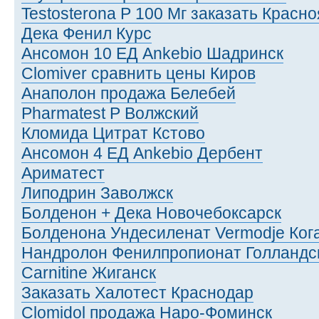
Testosterona P 100 Мг заказать Красно
Дека Фенил Курс
Ансомон 10 ЕД Ankebio Шадринск
Clomiver сравнить цены Киров
Анаполон продажа Белебей
Pharmatest P Волжский
Кломида Цитрат Кстово
Ансомон 4 ЕД Ankebio Дербент
Ариматест
Липодрин Заволжск
Болденон + Дека Новочебоксарск
Болденона Ундесиленат Vermodje Ко
Нандролон Фенилпропионат Голландс
Carnitine Жиганск
Заказать Халотест Краснодар
Clomidol продажа Наро-Фоминск