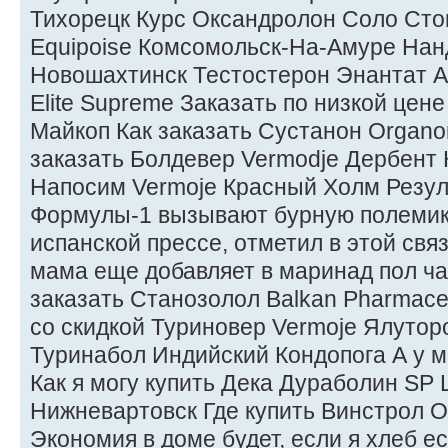
Тихорецк Курс Оксандролон Соло Сто
Equipoise Комсомольск-На-Амуре На
Новошахтинск Тестостерон Энантат Ab
Elite Supreme Заказать по низкой цен
Майкоп Как заказать Сустанон Organo
заказать Болдевер Vermodje Дербент К
Напосим Vermoje Красный Холм Резул
Формулы-1 вызывают бурную полемику
испанской прессе, отметил в этой свя
мама еще добавляет в маринад пол ча
заказать Станозолол Balkan Pharmaceu
со скидкой Туриновер Vermoje Ялуторо
Туринабол Индийский Кондопога А у м
Как я могу купить Дека Дураболин SP L
Нижневартовск Где купить Винстрол 
Экономия в доме будет, если я хлеб е