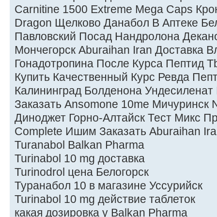
Carnitine 1500 Extreme Mega Caps Кро
Dragon Щелково Данабол В Аптеке Бел
Павловский Посад Нандролона Декан
Мончегорск Aburaihan Iran Доставка 
Гонадотропина После Курса Пептид T
Купить Качественный Курс Ревда Пеп
Калининград Болденона Ундесиленат
Заказать Ansomone 10me Мичуринск Nu
Диноджет Горно-Алтайск Тест Микс П
Complete Ишим Заказать Aburaihan Ir
Turanabol Balkan Pharma
Turinabol 10 mg доставка
Turinodrol цена Белогорск
Туранабол 10 в магазине Уссурийск
Turinabol 10 mg действие таблеток
какая дозировка у Balkan Pharma