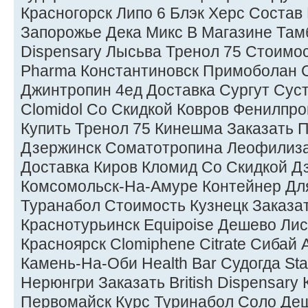
Красногорск Липо 6 Блэк Херс Состав
Запорожье Дека Микс В Магазине Тамб
Dispensary Лысьва Тренол 75 Стоимо
Pharma Константиновск Примоболан 
Джинтропин 4ед Доставка Сургут Сус
Clomidol Со Скидкой Ковров Фенилпр
Купить Тренол 75 Кинешма Заказать П
Дзержинск Соматотропина Леофилиза
Доставка Киров Кломид Со Скидкой Д
Комсомольск-На-Амуре Контейнер Для
Туранабол Стоимость Кузнецк Заказа
Краснотурьинск Equipoise Дешево Ли
Красноярск Clomiphene Citrate Сибай A
Камень-На-Оби Health Bar Судогда St
Нерюнгри Заказать British Dispensary
Первомайск Курс Туринабол Соло Де