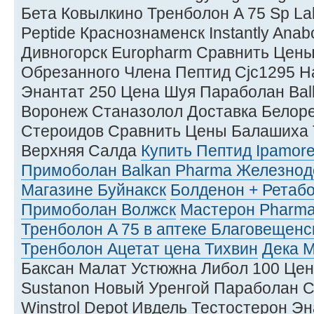
Бета Ковылкино Тренболон A 75 Sp La
Peptide Краснознаменск Instantly Anabo
Дивногорск Europharm Сравнить Цены
Обрезанного Члена Пептид Cjc1295 Н
Энантат 250 Цена Шуя Параболан Balk
Воронеж Станазолол Доставка Белоре
Стероидов Сравнить Цены Балашиха
Верхняя Салда
Купить Пептид Ipamore
Примоболан Balkan Pharma Железно
Магазине Буйнакск
Болденон + Ретаб
Примоболан Волжск
Мастерон Pharma
Тренболон A 75 в аптеке Благовещенс
Тренболон Ацетат цена Тихвин
Дека М
Баксан Малат Устюжна Либол 100 Цен
Sustanon Новый Уренгой Параболан 
Winstrol Depot Ивдель Тестостерон Э