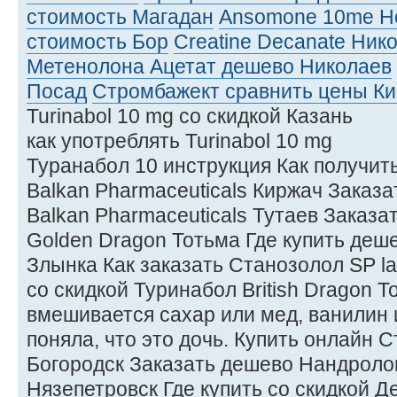
стоимость Магадан
Ansomone 10me Н
стоимость Бор
Creatine Decanate Ник
Метенолона Ацетат дешево Николаев
Посад
Стромбажект сравнить цены Ки
Turinabol 10 mg со скидкой Казань
как употреблять Turinabol 10 mg
Туранабол 10 инструкция Как получит
Balkan Pharmaceuticals Киржач Заказа
Balkan Pharmaceuticals Тутаев Заказ
Golden Dragon Тотьма Где купить деш
Злынка Как заказать Станозолол SP l
со скидкой Туринабол British Dragon 
вмешивается сахар или мед, ванилин 
поняла, что это дочь. Купить онлайн 
Богородск Заказать дешево Нандролон
Нязепетровск Где купить со скидкой Д