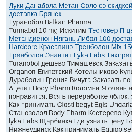
Луки
Данабола Метан Соло со скидко
доставка Брянск
Туранобол Balkan Pharma
Turinabol 10 mg Искитим
Тестовер П ц
Метандиенон Нягань
Либол 100 доста
Hardcore Красавино
Тренболон Mix 15
Тренболон Энантат Lyka Labs Тихоре
Turanobol дешево Тимашевск Заказать
Organon Египетский Котельниково Куп
Дураболин Греция Вичуга Заказать по
Ацетат Body Pharm Коломна Я очень 
понравится. Вся в переработке яблок, 
Как принимать Clostilbegyt Egis Ungar
Станозолол Body Pharm Костерево Ку
lyka Labs Щербинка Где узнать цену 
Нижнеудинск Как принимать Equipoise 