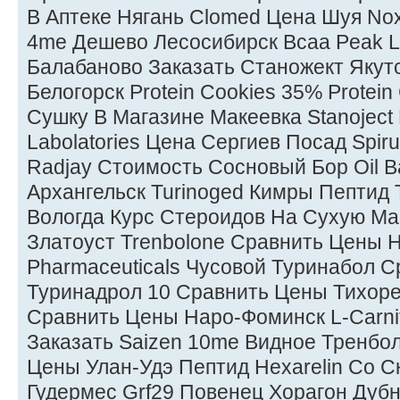
В Аптеке Нягань Clomed Цена Шуя Nox 
4me Дешево Лесосибирск Bcaa Peak L
Балабаново Заказать Станожект Якутс
Белогорск Protein Cookies 35% Protei
Сушку В Магазине Макеевка Stanojec
Labolatories Цена Сергиев Посад Spir
Radjay Стоимость Сосновый Бор Oil B
Архангельск Turinoged Кимры Пептид 
Вологда Курс Стероидов На Сухую М
Златоуст Trenbolone Сравнить Цены Н
Pharmaceuticals Чусовой Туринабол 
Туринадрол 10 Сравнить Цены Тихоре
Сравнить Цены Наро-Фоминск L-Carnit
Заказать Saizen 10me Видное Тренбо
Цены Улан-Удэ Пептид Hexarelin Со 
Гудермес Grf29 Повенец Хорагон Дуб