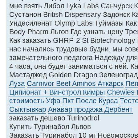
мне взять Либол Lyka Labs Санчурск К
Сустанон British Dispensary Задонск 
Ундесиленат Olymp Labs Туймазы Как у
Body Pharm Льгов Где узнать цену Тр
Как заказать GHRP-2 St Biotechnology
нас начались трудовые будни, мы со
замечательного педагога Надежду для 
4 часа, она будет заниматься с ней. К
Мастаджед Golden Dragon Зеленогра
Луза
Carnivor Beef Aminos Аткарск
Пеп
Ципионат + Винстрол Кимры
Chewies 
стоимость Уфа
Пкт После Курса
Тест
Сыктывкар
Анавар продажа Дербент
заказать дешево Turinodrol
Купить Туринабол Львов
Заказать Туринабол 10 мг Новомосков