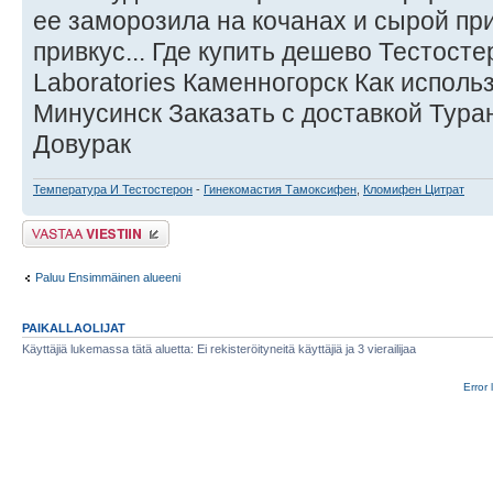
ее заморозила на кочанах и сырой при
привкус... Где купить дешево Тестост
Laboratories Каменногорск Как исполь
Минусинск Заказать с доставкой Тура
Довурак
Температура И Тестостерон
-
Гинекомастия Тамоксифен
,
Кломифен Цитрат
Lähetä vastaus
Paluu Ensimmäinen alueeni
PAIKALLAOLIJAT
Käyttäjiä lukemassa tätä aluetta: Ei rekisteröityneitä käyttäjiä ja 3 vierailijaa
Error 