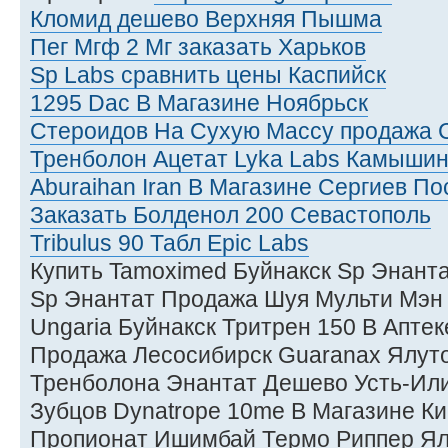
Кломид дешево Верхняя Пышма
Пег Мгф 2 Мг заказать Харьков
Sp Labs сравнить цены Каспийск
1295 Dac В Магазине Ноябрьск
Стероидов На Сухую Массу продажа 
Тренболон Ацетат Lyka Labs Камыши
Aburaihan Iran В Магазине Сергиев По
Заказать Болденол 200 Севастополь
Tribulus 90 Табл Epic Labs
Купить Tamoximed Буйнакск Sp Энант
Sp Энантат Продажа Шуя Мульти Мэн
Ungaria Буйнакск Тритрен 150 В Аптек
Продажа Лесосибирск Guaranax Ялуто
Тренболона Энантат Дешево Усть-Ил
Зубцов Dynatrope 10me В Магазине Ки
Пропионат Ишимбай Термо Риппер Ял