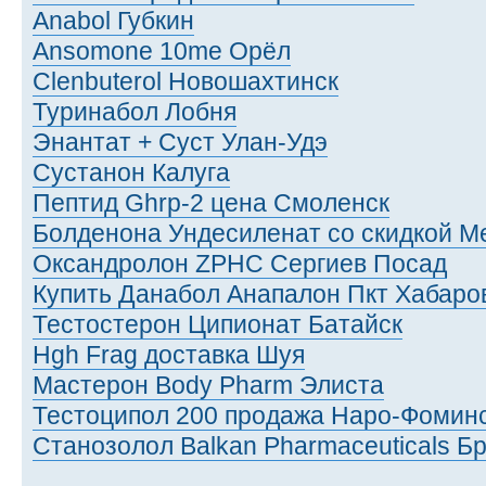
Anabol Губкин
Ansomone 10me Орёл
Clenbuterol Новошахтинск
Туринабол Лобня
Энантат + Суст Улан-Удэ
Сустанон Калуга
Пептид Ghrp-2 цена Смоленск
Болденона Ундесиленат со скидкой М
Оксандролон ZPHC Сергиев Посад
Купить Данабол Анапалон Пкт Хабаро
Тестостерон Ципионат Батайск
Hgh Frag доставка Шуя
Мастерон Body Pharm Элиста
Тестоципол 200 продажа Наро-Фомин
Станозолол Balkan Pharmaceuticals Б