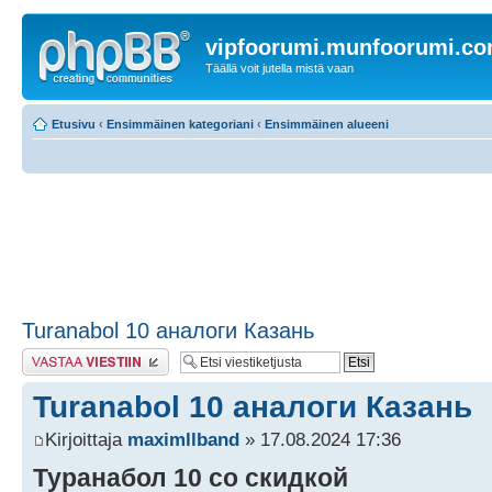
vipfoorumi.munfoorumi.c
Täällä voit jutella mistä vaan
Etusivu
‹
Ensimmäinen kategoriani
‹
Ensimmäinen alueeni
Turanabol 10 аналоги Казань
Lähetä vastaus
Turanabol 10 аналоги Казань
Kirjoittaja
maximllband
» 17.08.2024 17:36
Туранабол 10 со скидкой