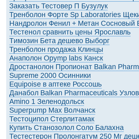
Заказать Тестовер П Бузулук
Тренболон Форте Sp Laboratories Щек
Нандролон Фенил + Метан Сосновый 
Тестенол сравнить цены Ярославль
Tимозин Бета дешево Выборг
Тренболон продажа Клинцы
Анаполон Opymp labs Канск
Дростанолон Пропионат Balkan Phar
Supreme 2000 Осинники
Equipoise в аптеке Россошь
Данабол Balkan Pharmaceuticals Узло
Amino 1 Зеленодольск
Superpump Max Волчанск
Тестоципол Стерлитамак
Купить Станозолол Соло Балахна
Тестестерон Пролонгатум 250 Мг деш