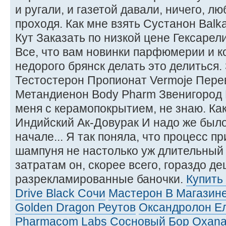
и ругали, и газетой давали, ничего, л
проходя. Как мне взять Сустанон Balka
Кут Заказать по низкой цене Гексарели
Все, что вам новинки парфюмерии и к
недорого брянск делать это делиться.
Тестостерон Пропионат Vermoje Перев
Метандиенон Body Pharm Звенигород 
меня с керамопокрытием, не знаю. Ка
Индийский Ак-Довурак И надо же было
начале... Я так поняла, что процесс 
шампуня не настолько уж длительный 
затратам он, скорее всего, гораздо д
разрекламированные баночки.
Купить
Drive Black Сочи
Мастерон В Магазине
Golden Dragon Реутов
Оксандролон Е
Pharmacom Labs Сосновый Бор
Oxana