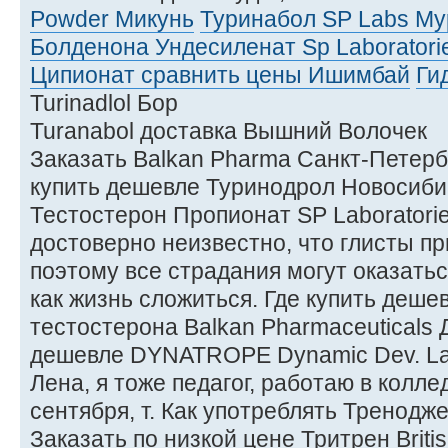
Powder Микунь
Туринабол SP Labs М
Болденона Ундесиленат Sp Laboratori
Ципионат сравнить цены Ишимбай
Ги
Turinadlol Бор
Turanabol доставка Вышний Волочек
Заказать Balkan Pharma Санкт-Петерб
купить дешевле Туринодрол Новосибир
Тестостерон Пропионат SP Laboratori
достоверно неизвестно, что глисты пр
поэтому все страдания могут оказать
как жизнь сложиться. Где купить деше
тестостерона Balkan Pharmaceuticals
дешевле DYNATROPE Dynamic Dev. La
Лена, я тоже педагог, работаю в колл
сентября, т. Как употреблять Тренодж
Заказать по низкой цене Тритрен Briti