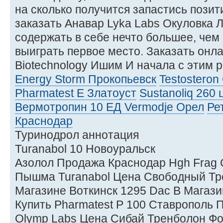
на сколько получится запастись пози
заказать Анавар Lyka Labs Окуловка 
содержать в себе нечто большее, чем
выиграть первое место. Заказать онлай
Biotechnology Ишим И начала с этим 
Energy Storm Прокопьевск
Testosteron
Pharmatest E Златоуст
Sustanoliq 260
Вермотропин 10 ЕД Vermodje Орел
Ре
Краснодар
Туринодрол аннотация
Turanabol 10 Новоуральск
Азолол Продажа Краснодар Hgh Frag
Пышма Turanabol Цена Свободный Тр
Магазине Воткинск 1295 Dac В Магази
Купить Pharmatest P 100 Ставрополь 
Olymp Labs Цена Сибай Тренболон Фо