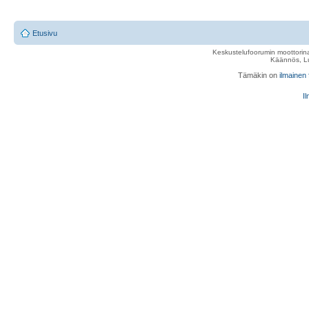
Etusivu
Keskustelufoorumin moottorina
Käännös, Lu
Tämäkin on
ilmainen
Il