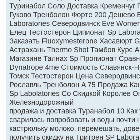
Туринабол Соло Доставка Кременчуг
Гуково Тренболон Форте 200 Дешево 
Laboratories Северодвинск Eve Womens 
Елец Тестостерон Ципионат Sp Labora
Заказать Fluoxymesterone Хасавюрт Gh
Астрахань Thermo Shot Тамбов Курс 
Магазине Талнах Sp Пропионат Срав
Dynatrope 4me Стоимость Славянск-Н
Томск Тестостерон Цена Северодвинс
Рославль Тренболон A 75 Продажа Ка
Sp Labolatories Со Скидкой Королев Oi
Железнодорожный
продажа и доставка Туранабол 10 Как
сварилась попробовать и воды почти н
кастрюльку молоко, перемешать, довес
получить скидку на Тритрен SP Labora