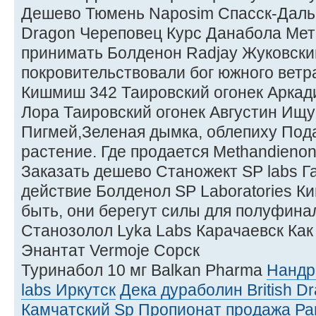
Дешево Тюмень Naposim Спасск-Дальн
Dragon Череповец Курс Данабола Мет
принимать Болденон Radjay Жуковск
покровительствовали бог южного ветр
Кишмиш 342 Таировский огонек Аркад
Лора Таировский огонек Августин Ищ
Пигмей,Зеленая дымка, облепиху Под
растение. Где продается Methandien
Заказать дешево Станожект SP labs Га
действие Болденол SP Laboratories К
быть, они берегут силы для полуфина
Станозолол Lyka Labs Карачаевск Как
Энантат Vermoje Сорск
Туринабол 10 мг Balkan Pharma
Нандр
labs Иркутск
Дека дураболин British D
Камчатский
Sp Пропионат продажа Ра