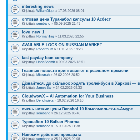
interesting news
Kirjoittaja
WilliamDiupt
» 17.03.2026 08:01
оптовая цена Туранабол капсулы 10 Асбест
Kirjoittaja
semband
» 05.09.2025 21:43
love_new_1
Kirjoittaja
NormanTag
» 11.03.2026 22:55
AVAILABLE LOGS ON RUSSIAN MARKET
Kirjoittaja
Robertbum
» 11.11.2025 19:28
fast payday loan company
Kirjoittaja
LindaShomb
» 09.03.2026 18:51
Главные новости криптовалют в реальном времени
Kirjoittaja
Milesnah
» 26.02.2026 20:52
Дізнайтеся, до скількох ходять тролейбуси в Харкові — в
Kirjoittaja
JamesSar
» 24.02.2026 08:33
CloudwowX – AI Automation for Your Business
Kirjoittaja
Derickpieta
» 19.02.2026 16:16
очень низкие цены Danabol 10 Комсомольск-на-Амуре
Kirjoittaja
semband
» 26.12.2025 05:40
Туранабол 10 Balkan Pharma
Kirjoittaja
semband
» 15.09.2025 11:38
Напосим действие препарата
Kirjoittaja
semband
» 25.11.2025 20:08