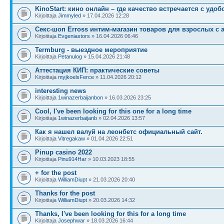
KinoStart: кино онлайн – где качество встречается с удоб
Kirjoittaja
Jimmyled
» 17.04.2026 12:28
Секс-шоп Erross интим-магазин товаров для взрослых с
Kirjoittaja
Evgeniastors
» 16.04.2026 06:46
Termburg - выездное мероприятие
Kirjoittaja
Petanulog
» 15.04.2026 21:48
Аттестация КИП: практические советы
Kirjoittaja
myjkoelsFerce
» 11.04.2026 20:12
interesting news
Kirjoittaja
1winazerbaijanbon
» 16.03.2026 23:25
Cool, I've been looking for this one for a long time
Kirjoittaja
1winazerbaijanb
» 02.04.2026 13:57
Как я нашел валуй на леонбетс официальный сайт.
Kirjoittaja
Vitregakaw
» 01.04.2026 22:51
Pinup casino 2022
Kirjoittaja
Pinu914Har
» 10.03.2023 18:55
+ for the post
Kirjoittaja
WilliamDiupt
» 21.03.2026 20:40
Thanks for the post
Kirjoittaja
WilliamDiupt
» 20.03.2026 14:32
Thanks, I've been looking for this for a long time
Kirjoittaja
Josephwar
» 18.03.2026 16:44