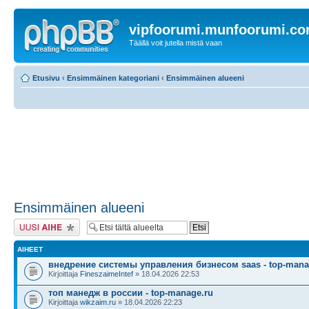
vipfoorumi.munfoorumi.c
Täällä voit jutella mistä vaan
Etusivu
‹
Ensimmäinen kategoriani
‹
Ensimmäinen alueeni
Ensimmäinen alueeni
Lähetä uusi viesti
AIHEET
внедрение системы управления бизнесом saas - top-mana
Kirjoittaja
FineszaimeIntef
» 18.04.2026 22:53
топ манедж в россии - top-manage.ru
Kirjoittaja
wikzaim.ru
» 18.04.2026 22:23