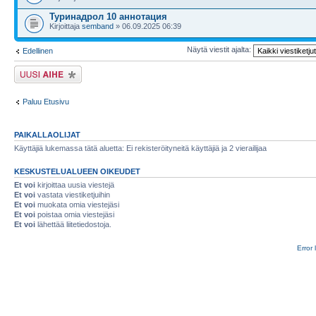
Туринадрол 10 аннотация
Kirjoittaja
semband
» 06.09.2025 06:39
Näytä viestit ajalta:
Edellinen
Lähetä uusi viesti
Paluu Etusivu
PAIKALLAOLIJAT
Käyttäjiä lukemassa tätä aluetta: Ei rekisteröityneitä käyttäjiä ja 2 vierailijaa
KESKUSTELUALUEEN OIKEUDET
Et voi
kirjoittaa uusia viestejä
Et voi
vastata viestiketjuihin
Et voi
muokata omia viestejäsi
Et voi
poistaa omia viestejäsi
Et voi
lähettää liitetiedostoja.
Error 