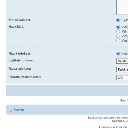
Etsi sisäalueet:
Kyll
Hae täältä:
Viest
Vain 
Viest
Viest
Näytä tulokset:
Viest
Lajittele tulokset:
Rajaa tulokset:
Palauta ensimmäiset:
Error 
Etusivu
Keskustelufoorumin moottorina
Käännös, Lu
Tämäkin on
ilmainen