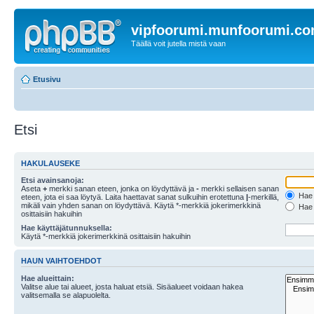
vipfoorumi.munfoorumi.c
Täällä voit jutella mistä vaan
Etusivu
Etsi
HAKULAUSEKE
Etsi avainsanoja:
Aseta
+
merkki sanan eteen, jonka on löydyttävä ja
-
merkki sellaisen sanan
Hae k
eteen, jota ei saa löytyä. Laita haettavat sanat sulkuihin erotettuna
|
-merkillä,
mikäli vain yhden sanan on löydyttävä. Käytä *-merkkiä jokerimerkkinä
Hae k
osittaisiin hakuihin
Hae käyttäjätunnuksella:
Käytä *-merkkiä jokerimerkkinä osittaisiin hakuihin
HAUN VAIHTOEHDOT
Hae alueittain:
Valitse alue tai alueet, josta haluat etsiä. Sisäalueet voidaan hakea
valitsemalla se alapuolelta.