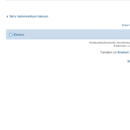
Siirry tarkennettuun hakuun
Error 
Etusivu
Keskustelufoorumin moottorina
Käännös, Lu
Tämäkin on
ilmainen
Il