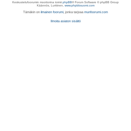
Keskustelufoorumin moottorina toimii
phpBB
® Forum Software © phpBB Group
Käännös, Lurttinen,
www.phpbbsuomi.com
Tämäkin on
ilmainen foorumi
, jonka tarjoaa
munfoorumi.com
Ilmoita asiaton sisältö