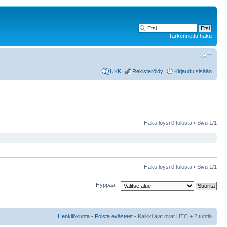
Tarkennettu haku
UKK
Rekisteröidy
Kirjaudu sisään
Haku löysi 0 tulosta • Sivu
1
/
1
Haku löysi 0 tulosta • Sivu
1
/
1
Hyppää:
Henkilökunta
•
Poista evästeet
• Kaikki ajat ovat UTC + 2 tuntia