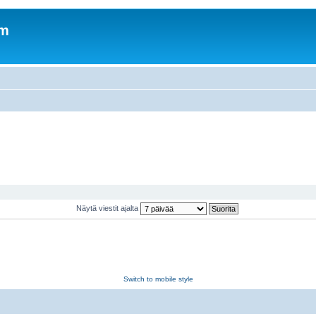
om
Näytä viestit ajalta
Switch to mobile style