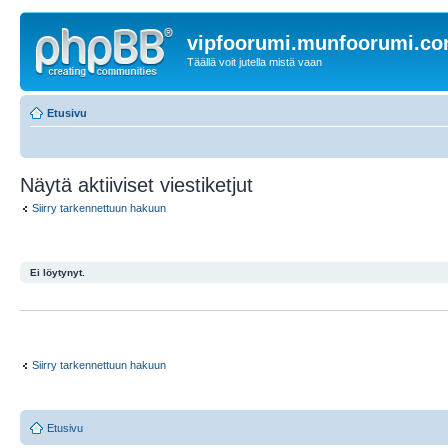
vipfoorumi.munfoorumi.c
Täällä voit jutella mistä vaan
Etusivu
Näytä aktiiviset viestiketjut
Siirry tarkennettuun hakuun
Ei löytynyt.
Siirry tarkennettuun hakuun
Etusivu