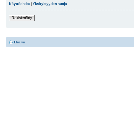
Käyttöehdot
|
Yksityisyyden suoja
Rekisteröidy
Etusivu