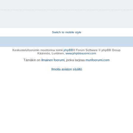
Switch to mobile style
Keskustelufoorumin moottorina toimii
phpBB
® Forum Software © phpBB Group
Käännös, Lurttinen,
www.phpbbsuomi.com
Tämäkin on
ilmainen foorumi
, jonka tarjoaa
munfoorumi.com
Ilmoita asiaton sisältö