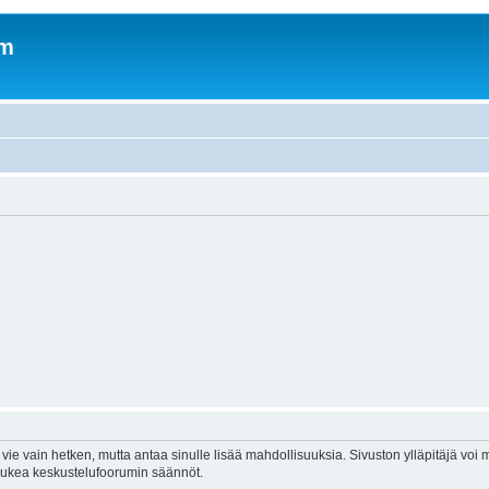
om
vie vain hetken, mutta antaa sinulle lisää mahdollisuuksia. Sivuston ylläpitäjä voi my
 lukea keskustelufoorumin säännöt.