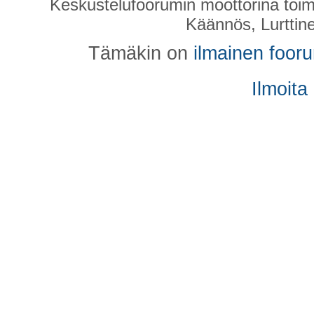
Keskustelufoorumin moottorina toim
Käännös, Lurttin
Tämäkin on
ilmainen foor
Ilmoita