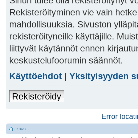
Sinun tulee olla rekisteröitynyt v
Rekisteröityminen vie vain hetken
mahdollisuuksia. Sivuston ylläpit
rekisteröityneille käyttäjille. Mu
liittyvät käytännöt ennen kirjau
keskustelufoorumin säännöt.
Käyttöehdot
|
Yksityisyyden s
Rekisteröidy
Error locati
Etusivu