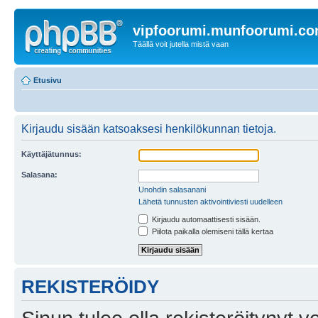
vipfoorumi.munfoorumi.c
Täällä voit jutella mistä vaan
Etusivu
Kirjaudu sisään katsoaksesi henkilökunnan tietoja.
Käyttäjätunnus:
Salasana:
Unohdin salasanani
Lähetä tunnusten aktivointiviesti uudelleen
Kirjaudu automaattisesti sisään.
Piilota paikalla olemiseni tällä kertaa
REKISTERÖIDY