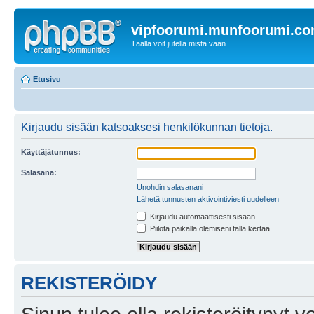
vipfoorumi.munfoorumi.c
Täällä voit jutella mistä vaan
Etusivu
Kirjaudu sisään katsoaksesi henkilökunnan tietoja.
Käyttäjätunnus:
Salasana:
Unohdin salasanani
Lähetä tunnusten aktivointiviesti uudelleen
Kirjaudu automaattisesti sisään.
Piilota paikalla olemiseni tällä kertaa
REKISTERÖIDY