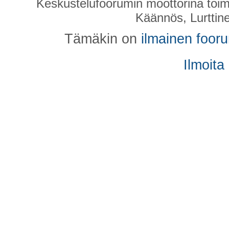
Keskustelufoorumin moottorina toim
Käännös, Lurttin
Tämäkin on
ilmainen foor
Ilmoita