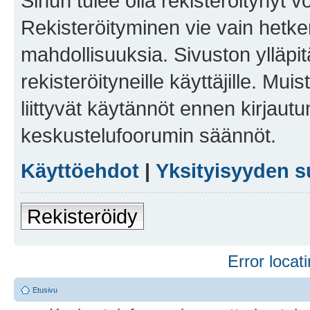
Sinun tulee olla rekisteröitynyt v
Rekisteröityminen vie vain hetken
mahdollisuuksia. Sivuston ylläpit
rekisteröityneille käyttäjille. Mu
liittyvät käytännöt ennen kirjau
keskustelufoorumin säännöt.
Käyttöehdot
|
Yksityisyyden s
Rekisteröidy
Error locati
Etusivu