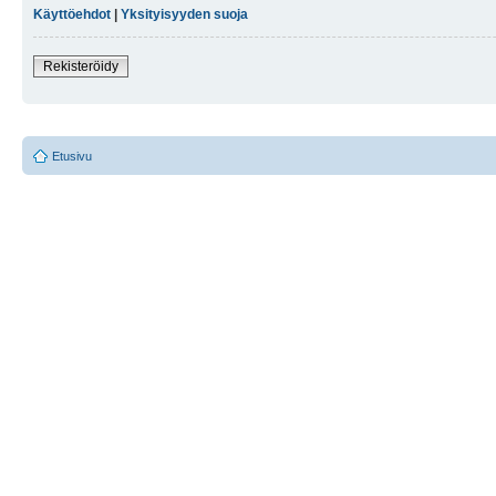
Käyttöehdot
|
Yksityisyyden suoja
Rekisteröidy
Etusivu