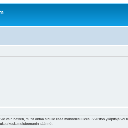
om
vie vain hetken, mutta antaa sinulle lisää mahdollisuuksia. Sivuston ylläpitäjä voi my
 lukea keskustelufoorumin säännöt.