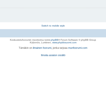
Switch to mobile style
Keskustelufoorumin moottorina toimii
phpBB
® Forum Software © phpBB Group
Käännös, Lurttinen,
www.phpbbsuomi.com
Tämäkin on
ilmainen foorumi
, jonka tarjoaa
munfoorumi.com
Ilmoita asiaton sisältö