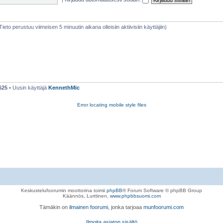
(Tieto perustuu viimeisen 5 minuutin aikana olleisiin aktiivisiin käyttäjiin)
625
• Uusin käyttäjä
KennethMic
Error locating mobile style files
Keskustelufoorumin moottorina toimii
phpBB
® Forum Software © phpBB Group
Käännös, Lurttinen,
www.phpbbsuomi.com
Tämäkin on
ilmainen foorumi
, jonka tarjoaa
munfoorumi.com
Ilmoita asiaton sisältö