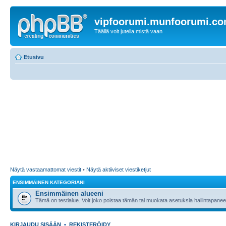
vipfoorumi.munfoorumi.c
Täällä voit jutella mistä vaan
Etusivu
Näytä vastaamattomat viestit
•
Näytä aktiiviset viestiketjut
ENSIMMÄINEN KATEGORIANI
Ensimmäinen alueeni
Tämä on testialue. Voit joko poistaa tämän tai muokata asetuksia hallintapanee
KIRJAUDU SISÄÄN
•
REKISTERÖIDY