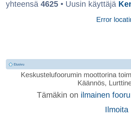
yhteensä
4625
• Uusin käyttäjä
Ke
Error locati
Etusivu
Keskustelufoorumin moottorina toim
Käännös, Lurttin
Tämäkin on
ilmainen foor
Ilmoita