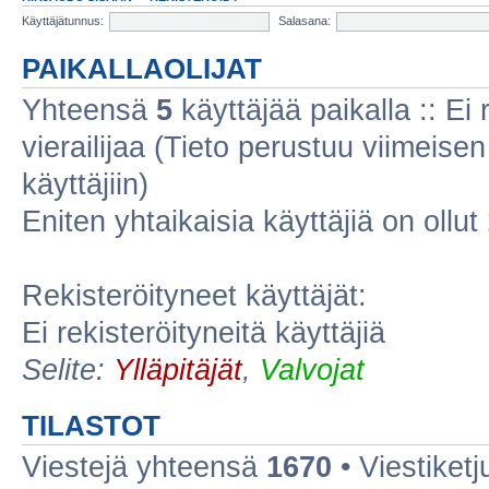
Käyttäjätunnus:
Salasana:
PAIKALLAOLIJAT
Yhteensä
5
käyttäjää paikalla :: Ei r
vierailijaa (Tieto perustuu viimeisen 
käyttäjiin)
Eniten yhtaikaisia käyttäjiä on ollut
Rekisteröityneet käyttäjät:
Ei rekisteröityneitä käyttäjiä
Selite:
Ylläpitäjät
,
Valvojat
TILASTOT
Viestejä yhteensä
1670
• Viestiket